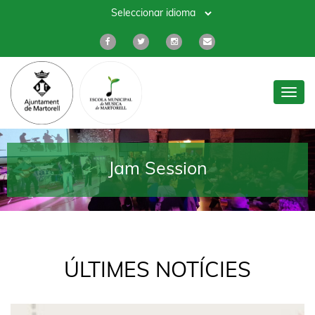
Toggl
navig
Jam Session
ÚLTIMES NOTÍCIES