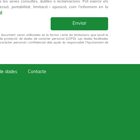
a les seves consultes, dubtes o reclamacions. Pot exercir els
essió, portabilitat, limitació i oposició, com l'informem en la
al
ocument seran utilitzades en la forma i amb les limitacions que recull la
de protecció de dades de caràcter personal (LOPD). Les dades facilitades
 caràcter personal i confidencial dels quals és responsable l'Ajuntament de
 de dades
Contacte