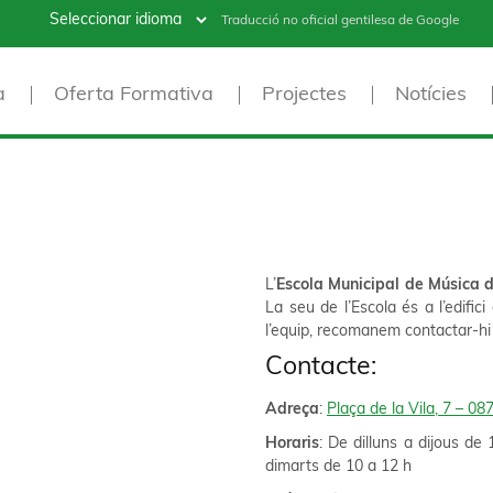
Traducció no oficial gentilesa de Google
a
Oferta Formativa
Projectes
Notícies
L’
Escola Municipal de Música d
La seu de l’Escola és a l’edific
l’equip, recomanem contactar-hi 
Contacte:
Adreça
:
Plaça de la Vila, 7 – 08
Horaris
: De dilluns a dijous de 
dimarts de 10 a 12 h