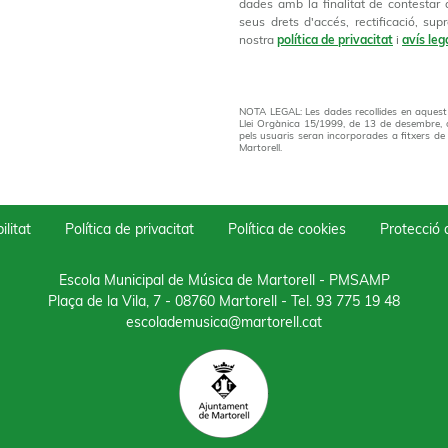
dades amb la finalitat de contestar 
seus drets d'accés, rectificació, supr
nostra
política de privacitat
i
avís leg
NOTA LEGAL: Les dades recollides en aquest d
Llei Orgànica 15/1999, de 13 de desembre, 
pels usuaris seran incorporades a fitxers de
Martorell.
ilitat
Política de privacitat
Política de cookies
Protecció
Escola Municipal de Música de Martorell - PMSAMP
Plaça de la Vila, 7 - 08760 Martorell
- Tel.
93 775 19 48
escolademusica@martorell.cat