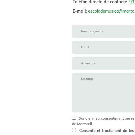
Telèfon directe de contacte
:
93
E-mail
:
escolademusica@martore
Dono el meu consentiment per reb
de Martorell
Consento el tractament de les