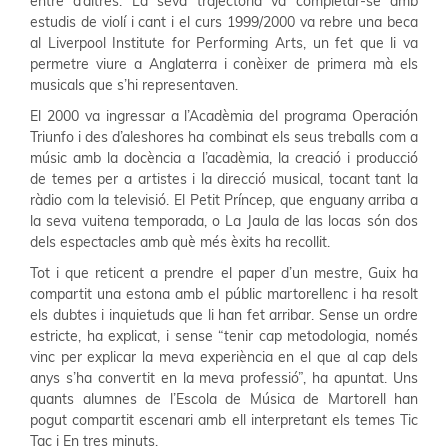
entre d’altres. La seva trajectòria va completar-se amb
estudis de violí i cant i el curs 1999/2000 va rebre una beca
al Liverpool Institute for Performing Arts, un fet que li va
permetre viure a Anglaterra i conèixer de primera mà els
musicals que s’hi representaven.
El 2000 va ingressar a l’Acadèmia del programa Operación
Triunfo i des d’aleshores ha combinat els seus treballs com a
músic amb la docència a l’acadèmia, la creació i producció
de temes per a artistes i la direcció musical, tocant tant la
ràdio com la televisió. El Petit Príncep, que enguany arriba a
la seva vuitena temporada, o La Jaula de las locas són dos
dels espectacles amb què més èxits ha recollit.
Tot i que reticent a prendre el paper d’un mestre, Guix ha
compartit una estona amb el públic martorellenc i ha resolt
els dubtes i inquietuds que li han fet arribar. Sense un ordre
estricte, ha explicat, i sense “tenir cap metodologia, només
vinc per explicar la meva experiència en el que al cap dels
anys s’ha convertit en la meva professió”, ha apuntat. Uns
quants alumnes de l’Escola de Música de Martorell han
pogut compartit escenari amb ell interpretant els temes Tic
Tac i En tres minuts.