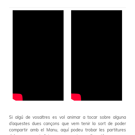
Si algú de vosaltres es vol animar a tocar sobre alguna
d’aquestes dues cançons que vem tenir la sort de poder
compartir amb el Manu, aquí podeu trobar les partitures