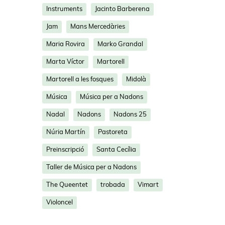
Instruments
Jacinto Barberena
Jam
Mans Mercedàries
Maria Rovira
Marko Grandal
Marta Víctor
Martorell
Martorell a les fosques
Midolà
Música
Música per a Nadons
Nadal
Nadons
Nadons 25
Núria Martín
Pastoreta
Preinscripció
Santa Cecília
Taller de Música per a Nadons
The Queentet
trobada
Vimart
Violoncel