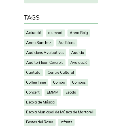
TAGS
Actuació
alumnat
Anna Roig
Anna Sànchez
Audicions
Audicions Avaluatives
Audició
Auditori Joan Cererols
Avaluació
Cantata
Centre Cultural
Coffee Time
Combo
Combos
Concert
EMMM
Escola
Escola de Música
Escola Municipal de Música de Martorell
Festes del Roser
Infants