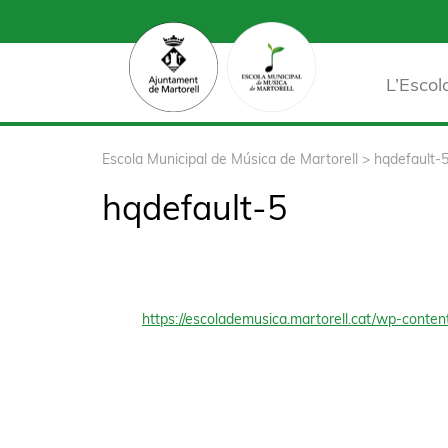
L’Escol
Escola Municipal de Música de Martorell
>
hqdefault-
hqdefault-5
https://escolademusica.martorell.cat/wp-conten