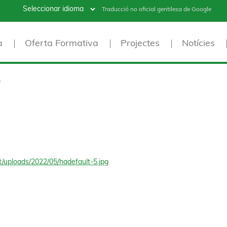
Traducció no oficial gentilesa de Google
a
Oferta Formativa
Projectes
Notícies
5
t/uploads/2022/05/hqdefault-5.jpg