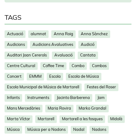
TAGS
Actuació
alumnat
Anna Roig
Anna Sànchez
Audicions
Audicions Avaluatives
Audició
Auditori Joan Cererols
Avaluació
Cantata
Centre Cultural
Coffee Time
Combo
Combos
Concert
EMMM
Escola
Escola de Música
Escola Municipal de Música de Martorell
Festes del Roser
Infants
Instruments
Jacinto Barberena
Jam
Mans Mercedàries
Maria Rovira
Marko Grandal
Marta Víctor
Martorell
Martorell a les fosques
Midolà
Música
Música per a Nadons
Nadal
Nadons