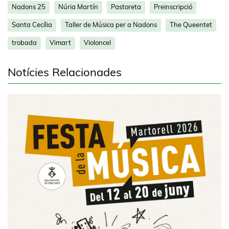
Nadons 25
Núria Martín
Pastoreta
Preinscripció
Santa Cecília
Taller de Música per a Nadons
The Queentet
trobada
Vimart
Violoncel
Notícies Relacionades