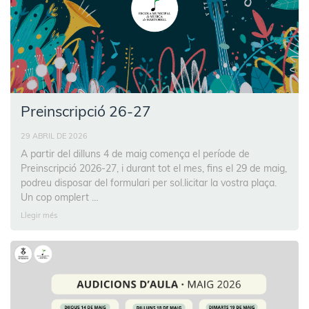
Preinscripció 26-27
29 ABRIL DE 2026
A partir del dilluns 4 de maig comença el període de
Preinscripció 2026-27, i durant tot el mes, fins el 29 de maig,
podreu disposar del formulari per sol.licitar la vostra plaça.
Un cop omplert …
Llegir més