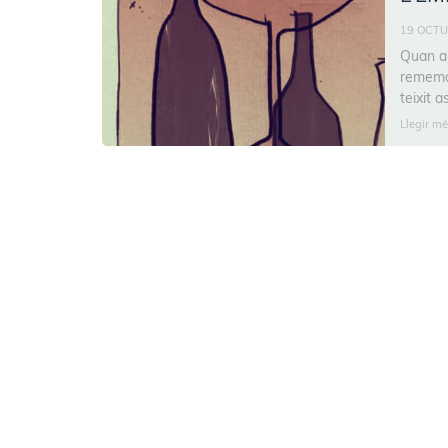
19 OCTU
Quan ar
rememor
teixit 
Llegir mé