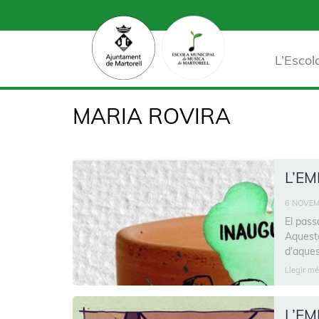
L’Escol
MARIA ROVIRA
L’EMM
6 NOVEM
El pass
Aquesta
d'aques
Llegir mé
L’EM