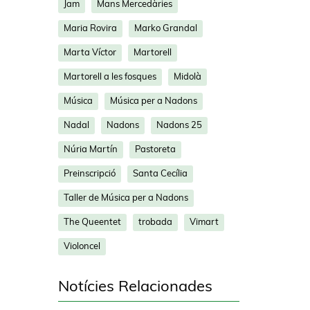
Jam
Mans Mercedàries
Maria Rovira
Marko Grandal
Marta Víctor
Martorell
Martorell a les fosques
Midolà
Música
Música per a Nadons
Nadal
Nadons
Nadons 25
Núria Martín
Pastoreta
Preinscripció
Santa Cecília
Taller de Música per a Nadons
The Queentet
trobada
Vimart
Violoncel
Notícies Relacionades