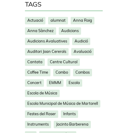
TAGS
Actuació
alumnat
Anna Roig
Anna Sànchez
Audicions
Audicions Avaluatives
Audició
Auditori Joan Cererols
Avaluació
Cantata
Centre Cultural
Coffee Time
Combo
Combos
Concert
EMMM
Escola
Escola de Música
Escola Municipal de Música de Martorell
Festes del Roser
Infants
Instruments
Jacinto Barberena