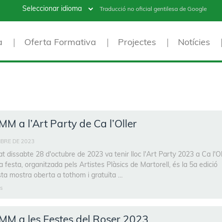
Traducció no oficial gentilesa de Google
a
Oferta Formativa
Projectes
Notícies
M a l’Art Party de Ca l’Oller
BRE DE 2023
at dissabte 28 d'octubre de 2023 va tenir lloc l'Art Party 2023 a Ca l'Ol
 festa, organitzada pels Artistes Plàsics de Martorell, és la 5a edició
ta mostra oberta a tothom i gratuïta …
s
MM a les Festes del Roser 2023