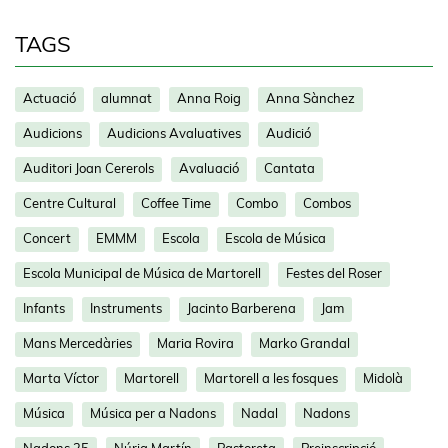
TAGS
Actuació
alumnat
Anna Roig
Anna Sànchez
Audicions
Audicions Avaluatives
Audició
Auditori Joan Cererols
Avaluació
Cantata
Centre Cultural
Coffee Time
Combo
Combos
Concert
EMMM
Escola
Escola de Música
Escola Municipal de Música de Martorell
Festes del Roser
Infants
Instruments
Jacinto Barberena
Jam
Mans Mercedàries
Maria Rovira
Marko Grandal
Marta Víctor
Martorell
Martorell a les fosques
Midolà
Música
Música per a Nadons
Nadal
Nadons