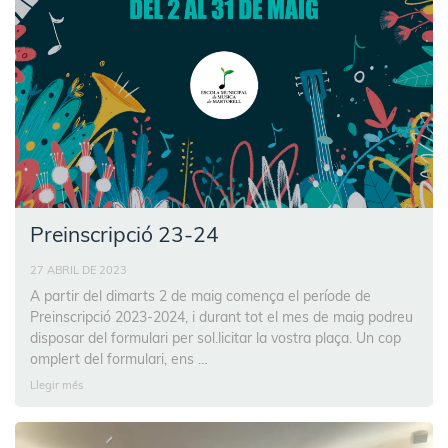
Preinscripció 23-24
27 ABRIL DE 2023
A partir del dimarts 2 de maig comença el període de
Preinscripció 2023-2024, i durant tot el mes de maig podreu
disposar del formulari per sol.licitar la vostra plaça. Un cop
omplert del formulari, ens …
Llegir més