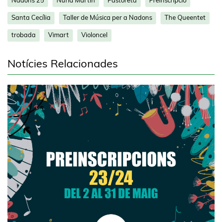
Nadons 25
Núria Martín
Pastoreta
Preinscripció
Santa Cecília
Taller de Música per a Nadons
The Queentet
trobada
Vimart
Violoncel
Notícies Relacionades