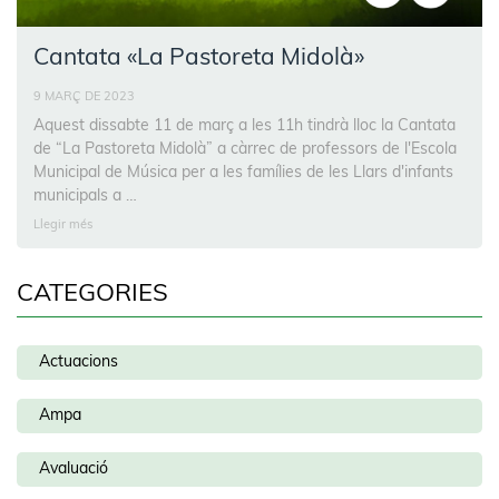
Cantata «La Pastoreta Midolà»
9 MARÇ DE 2023
Aquest dissabte 11 de març a les 11h tindrà lloc la Cantata
de “La Pastoreta Midolà” a càrrec de professors de l'Escola
Municipal de Música per a les famílies de les Llars d'infants
municipals a …
Llegir més
CATEGORIES
Actuacions
Ampa
Avaluació