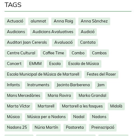
TAGS
Actuació
alumnat
Anna Roig
Anna Sànchez
Audicions
Audicions Avaluatives
Audició
Auditori Joan Cererols
Avaluació
Cantata
Centre Cultural
Coffee Time
Combo
Combos
Concert
EMMM
Escola
Escola de Música
Escola Municipal de Música de Martorell
Festes del Roser
Infants
Instruments
Jacinto Barberena
Jam
Mans Mercedàries
Maria Rovira
Marko Grandal
Marta Víctor
Martorell
Martorell a les fosques
Midolà
Música
Música per a Nadons
Nadal
Nadons
Nadons 25
Núria Martín
Pastoreta
Preinscripció