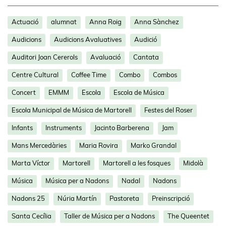
Actuació
alumnat
Anna Roig
Anna Sànchez
Audicions
Audicions Avaluatives
Audició
Auditori Joan Cererols
Avaluació
Cantata
Centre Cultural
Coffee Time
Combo
Combos
Concert
EMMM
Escola
Escola de Música
Escola Municipal de Música de Martorell
Festes del Roser
Infants
Instruments
Jacinto Barberena
Jam
Mans Mercedàries
Maria Rovira
Marko Grandal
Marta Víctor
Martorell
Martorell a les fosques
Midolà
Música
Música per a Nadons
Nadal
Nadons
Nadons 25
Núria Martín
Pastoreta
Preinscripció
Santa Cecília
Taller de Música per a Nadons
The Queentet