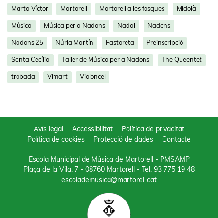
Marta Víctor
Martorell
Martorell a les fosques
Midolà
Música
Música per a Nadons
Nadal
Nadons
Nadons 25
Núria Martín
Pastoreta
Preinscripció
Santa Cecília
Taller de Música per a Nadons
The Queentet
trobada
Vimart
Violoncel
Avís legal
Accessibilitat
Política de privacitat
Política de cookies
Protecció de dades
Contacte
Escola Municipal de Música de Martorell - PMSAMP
Plaça de la Vila, 7 - 08760 Martorell
- Tel.
93 775 19 48
escolademusica@martorell.cat