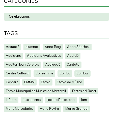
CATEGORIES
Celebracions
TAGS
Actuació
alumnat
Anna Roig
Anna Sànchez
Audicions
Audicions Avaluatives
Audició
Auditori Joan Cererols
Avaluació
Cantata
Centre Cultural
Coffee Time
Combo
Combos
Concert
EMMM
Escola
Escola de Música
Escola Municipal de Música de Martorell
Festes del Roser
Infants
Instruments
Jacinto Barberena
Jam
Mans Mercedàries
Maria Rovira
Marko Grandal