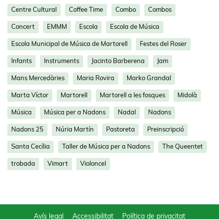
Centre Cultural
Coffee Time
Combo
Combos
Concert
EMMM
Escola
Escola de Música
Escola Municipal de Música de Martorell
Festes del Roser
Infants
Instruments
Jacinto Barberena
Jam
Mans Mercedàries
Maria Rovira
Marko Grandal
Marta Víctor
Martorell
Martorell a les fosques
Midolà
Música
Música per a Nadons
Nadal
Nadons
Nadons 25
Núria Martín
Pastoreta
Preinscripció
Santa Cecília
Taller de Música per a Nadons
The Queentet
trobada
Vimart
Violoncel
Avís legal
Accessibilitat
Política de privacitat