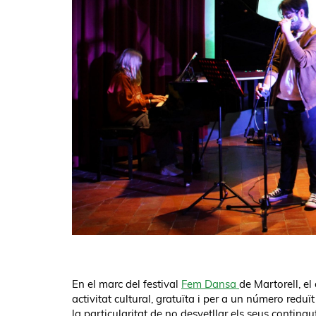
En el marc del festival
Fem Dansa
de Martorell, e
activitat cultural, gratuïta i per a un número reduï
la particularitat de no desvetllar els seus contingu