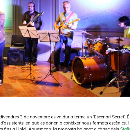
l divendres 3 de novembre es va dur a terme un ‘Escenari Secret’. 
t d’assistents, en què es donen a conèixer nous formats escènics, i
ts fins a l’inici. Aquest cop, la proposta ha anat a càrrec dels
Stal