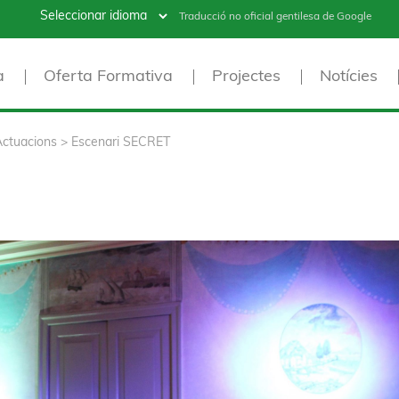
Traducció no oficial gentilesa de Google
a
Oferta Formativa
Projectes
Notícies
Actuacions
>
Escenari SECRET