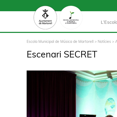
L’Escol
Escola Municipal de Música de Martorell
>
Notícies
>
Escenari SECRET