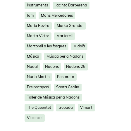
Instruments
Jacinto Barberena
Jam
Mans Mercedàries
Maria Rovira
Marko Grandal
Marta Víctor
Martorell
Martorell a les fosques
Midolà
Música
Música per a Nadons
Nadal
Nadons
Nadons 25
Núria Martín
Pastoreta
Preinscripció
Santa Cecília
Taller de Música per a Nadons
The Queentet
trobada
Vimart
Violoncel