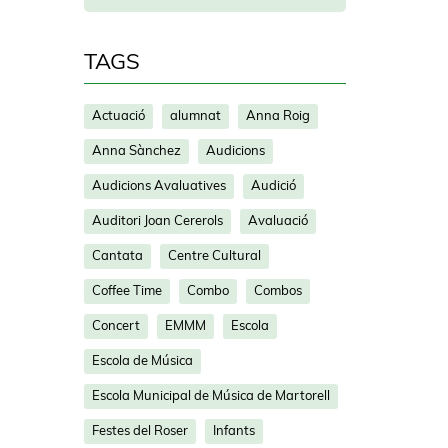
TAGS
Actuació
alumnat
Anna Roig
Anna Sànchez
Audicions
Audicions Avaluatives
Audició
Auditori Joan Cererols
Avaluació
Cantata
Centre Cultural
Coffee Time
Combo
Combos
Concert
EMMM
Escola
Escola de Música
Escola Municipal de Música de Martorell
Festes del Roser
Infants