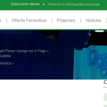
Traducció no oficial gentilesa de Google
a
Oferta Formativa
Projectes
Notícies
raph.Please change me in Page >
Subtitle
 Música
>
C