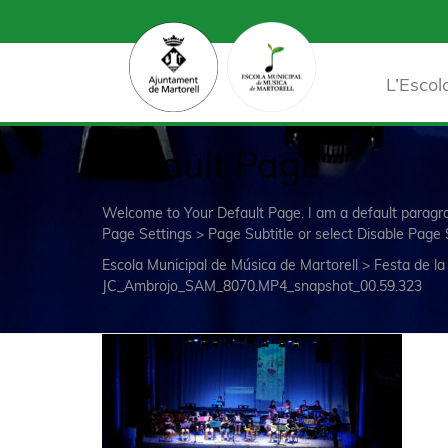
L’Escol
Default Page
Welcome to Your Default Page. I am a default parag
Page Settings > Page Subtitle or select Disable Page 
Escola Municipal de Música de Martorell
>
Festa de la
JC_Ambrojo_SAM_8070.MP4_snapshot_00.59.323