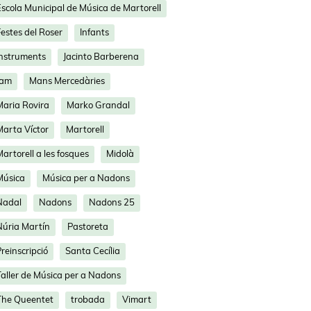
Escola Municipal de Música de Martorell
estes del Roser
Infants
Instruments
Jacinto Barberena
Jam
Mans Mercedàries
Maria Rovira
Marko Grandal
Marta Víctor
Martorell
artorell a les fosques
Midolà
Música
Música per a Nadons
Nadal
Nadons
Nadons 25
Núria Martín
Pastoreta
reinscripció
Santa Cecília
Taller de Música per a Nadons
The Queentet
trobada
Vimart