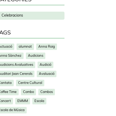
Celebracions
AGS
Actuació
alumnat
Anna Roig
Anna Sànchez
Audicions
Audicions Avaluatives
Audició
uditori Joan Cererols
Avaluació
Cantata
Centre Cultural
Coffee Time
Combo
Combos
Concert
EMMM
Escola
Escola de Música