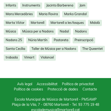
Infants
Instruments
Jacinto Barberena
Jam
Mans Mercedàries
Maria Rovira
Marko Grandal
Marta Víctor
Martorell
Martorell a les fosques
Midolà
Música
Música per a Nadons
Nadal
Nadons
Nadons 25
Núria Martín
Pastoreta
Preinscripció
Santa Cecília
Taller de Música per a Nadons
The Queentet
trobada
Vimart
Violoncel
Avís legal
Accessibilitat
Política de privacitat
Política de cookies
Protecció de dades
Contacte
Escola Municipal de Música de Martorell - PMSAMP
Plaça de la Vila, 7 - 08760 Martorell
- Tel.
93 775 19 48
escolademusica@martorell.cat