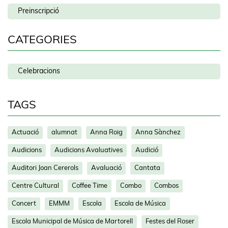
Preinscripció
CATEGORIES
Celebracions
TAGS
Actuació
alumnat
Anna Roig
Anna Sànchez
Audicions
Audicions Avaluatives
Audició
Auditori Joan Cererols
Avaluació
Cantata
Centre Cultural
Coffee Time
Combo
Combos
Concert
EMMM
Escola
Escola de Música
Escola Municipal de Música de Martorell
Festes del Roser