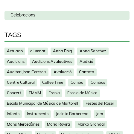
Celebracions
TAGS
Actuació
alumnat
Anna Roig
Anna Sànchez
Audicions
Audicions Avaluatives
Audició
Auditori Joan Cererols
Avaluació
Cantata
Centre Cultural
Coffee Time
Combo
Combos
Concert
EMMM
Escola
Escola de Música
Escola Municipal de Música de Martorell
Festes del Roser
Infants
Instruments
Jacinto Barberena
Jam
Mans Mercedàries
Maria Rovira
Marko Grandal