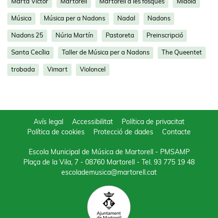
Marta Víctor
Martorell
Martorell a les fosques
Midolà
Música
Música per a Nadons
Nadal
Nadons
Nadons 25
Núria Martín
Pastoreta
Preinscripció
Santa Cecília
Taller de Música per a Nadons
The Queentet
trobada
Vimart
Violoncel
Avís legal
Accessibilitat
Política de privacitat
Política de cookies
Protecció de dades
Contacte
Escola Municipal de Música de Martorell - PMSAMP
Plaça de la Vila, 7 - 08760 Martorell
- Tel.
93 775 19 48
escolademusica@martorell.cat