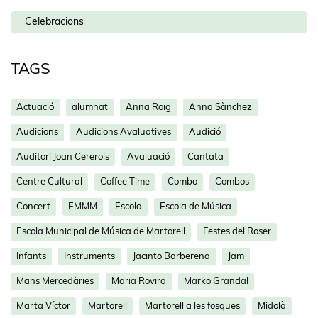
Celebracions
TAGS
Actuació
alumnat
Anna Roig
Anna Sànchez
Audicions
Audicions Avaluatives
Audició
Auditori Joan Cererols
Avaluació
Cantata
Centre Cultural
Coffee Time
Combo
Combos
Concert
EMMM
Escola
Escola de Música
Escola Municipal de Música de Martorell
Festes del Roser
Infants
Instruments
Jacinto Barberena
Jam
Mans Mercedàries
Maria Rovira
Marko Grandal
Marta Víctor
Martorell
Martorell a les fosques
Midolà