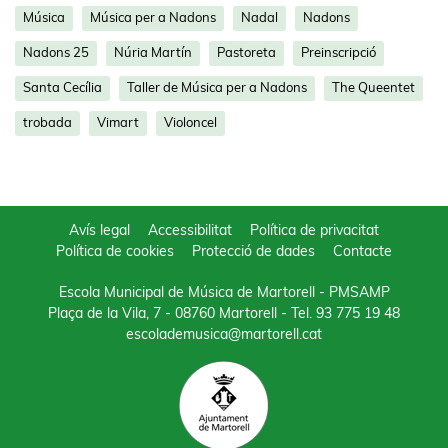
Música
Música per a Nadons
Nadal
Nadons
Nadons 25
Núria Martín
Pastoreta
Preinscripció
Santa Cecília
Taller de Música per a Nadons
The Queentet
trobada
Vimart
Violoncel
Avís legal
Accessibilitat
Política de privacitat
Política de cookies
Protecció de dades
Contacte
Escola Municipal de Música de Martorell - PMSAMP
Plaça de la Vila, 7 - 08760 Martorell
- Tel.
93 775 19 48
escolademusica@martorell.cat