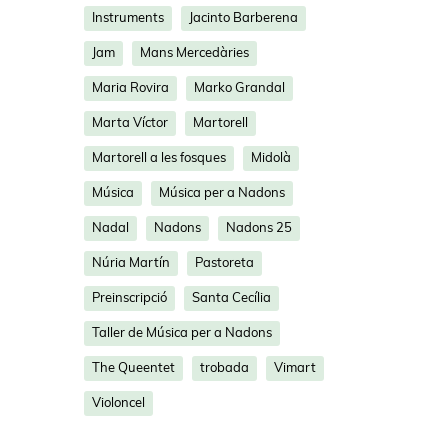
Instruments
Jacinto Barberena
Jam
Mans Mercedàries
Maria Rovira
Marko Grandal
Marta Víctor
Martorell
Martorell a les fosques
Midolà
Música
Música per a Nadons
Nadal
Nadons
Nadons 25
Núria Martín
Pastoreta
Preinscripció
Santa Cecília
Taller de Música per a Nadons
The Queentet
trobada
Vimart
Violoncel