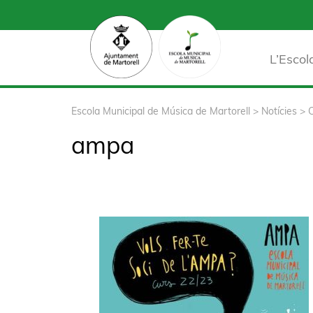
L’Escol
Escola Municipal de Música de Martorell
>
Notícies
>
ampa