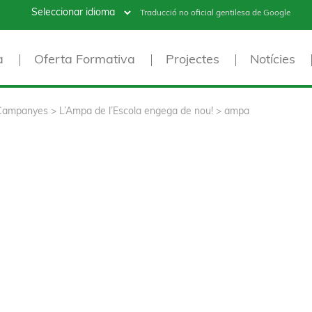
Traducció no oficial gentilesa de Google
a
Oferta Formativa
Projectes
Notícies
Campanyes
>
L’Ampa de l’Escola engega de nou!
>
ampa