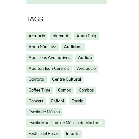
TAGS
Actuació
alumnat
Anna Roig
Anna Sànchez
Audicions
Audicions Avaluatives
Audició
Auditori Joan Cererols
Avaluació
Cantata
Centre Cultural
Coffee Time
Combo
Combos
Concert
EMMM
Escola
Escola de Música
Escola Municipal de Música de Martorell
Festes del Roser
Infants