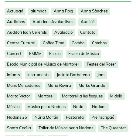
Actuació
alumnat
Anna Roig
Anna Sànchez
Audicions
Audicions Avaluatives
Audició
Auditori Joan Cererols
Avaluació
Cantata
Centre Cultural
Coffee Time
Combo
Combos
Concert
EMMM
Escola
Escola de Música
Escola Municipal de Música de Martorell
Festes del Roser
Infants
Instruments
Jacinto Barberena
Jam
Mans Mercedàries
Maria Rovira
Marko Grandal
Marta Víctor
Martorell
Martorell a les fosques
Midolà
Música
Música per a Nadons
Nadal
Nadons
Nadons 25
Núria Martín
Pastoreta
Preinscripció
Santa Cecília
Taller de Música per a Nadons
The Queentet