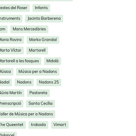
estes del Roser
Infants
Instruments
Jacinto Barberena
Jam
Mans Mercedàries
Maria Rovira
Marko Grandal
Marta Víctor
Martorell
artorell a les fosques
Midolà
Música
Música per a Nadons
Nadal
Nadons
Nadons 25
Núria Martín
Pastoreta
reinscripció
Santa Cecília
Taller de Música per a Nadons
The Queentet
trobada
Vimart
ioloncel