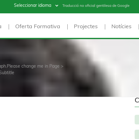
Traducció no oficial gentilesa de Google
a
Oferta Formativa
Projectes
Notícies
raph.Please change me in Page >
Subtitle
C