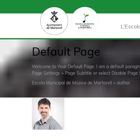
L’Escol
Default Page
Welcome to Your Default Page. I am a default parag
Page Settings > Page Subtitle or select Disable Page 
Escola Municipal de Música de Martorell
>
author