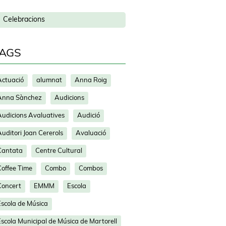
Celebracions
AGS
Actuació
alumnat
Anna Roig
Anna Sànchez
Audicions
Audicions Avaluatives
Audició
uditori Joan Cererols
Avaluació
Cantata
Centre Cultural
Coffee Time
Combo
Combos
Concert
EMMM
Escola
Escola de Música
Escola Municipal de Música de Martorell