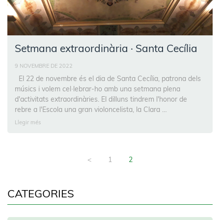
Setmana extraordinària · Santa Cecília
9 NOVEMBRE DE 2022
El 22 de novembre és el dia de Santa Cecília, patrona dels
músics i volem cel·lebrar-ho amb una setmana plena
d'activitats extraordinàries. El dilluns tindrem l'honor de
rebre a l'Escola una gran violoncelista, la Clara …
Llegir més
<
1
2
CATEGORIES