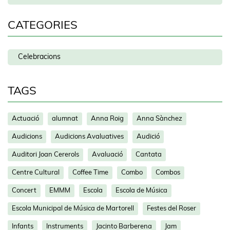
CATEGORIES
Celebracions
TAGS
Actuació
alumnat
Anna Roig
Anna Sànchez
Audicions
Audicions Avaluatives
Audició
Auditori Joan Cererols
Avaluació
Cantata
Centre Cultural
Coffee Time
Combo
Combos
Concert
EMMM
Escola
Escola de Música
Escola Municipal de Música de Martorell
Festes del Roser
Infants
Instruments
Jacinto Barberena
Jam