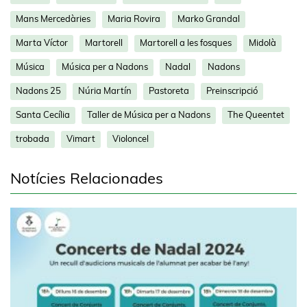
Mans Mercedàries
Maria Rovira
Marko Grandal
Marta Víctor
Martorell
Martorell a les fosques
Midolà
Música
Música per a Nadons
Nadal
Nadons
Nadons 25
Núria Martín
Pastoreta
Preinscripció
Santa Cecília
Taller de Música per a Nadons
The Queentet
trobada
Vimart
Violoncel
Notícies Relacionades